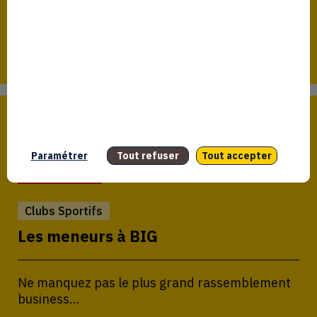
La Causerie des Meneurs
Sport & International après Paris 2024 : le...
Accor Arena
23
Paramétrer
Tout refuser
Tout accepter
Sep
Clubs Sportifs
Les meneurs à BIG
Ne manquez pas le plus grand rassemblement
business...