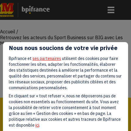
Accueil
/
Retrouvez les acteurs du Sport Business sur BIG avec Les
Meneurs !
Nous nous soucions de votre vie privée
Retrouvez les acteurs du
Bpifrance et
ses partenaires
utilisent des cookies pour faire
fonctionner les sites, adapter les fonctionnalités, élaborer
Sport Business sur BIG
des statistiques destinées à améliorer la performance et la
qualité des services, personnaliser et partager du contenu sur
avec Les Meneurs !
les réseaux sociaux, proposer des publicités ciblées et des
communications personnalisées.
En cliquant sur « tout refuser », nous ne déposerons pas de
cookies non essentiels au fonctionnement du site. Vous avez
la possibilité de retirer votre consentement à tout moment
08
grâce au lien « Gestion des cookies » en bas de page. La
politique relative aux cookies et autres traceurs de Bpifrance
est disponible
ici
.
Oct