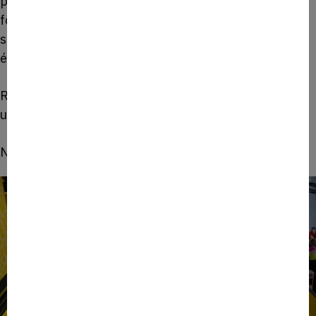
pour réussir à lancer sa boîte dans le sport » livre les
fondamentaux pour créer une entreprise dans la
sportech, entre vision audacieuse et modèle
économique durable.
Retrouvez tout le programme des Meneurs à BIG en
un clic :
Parcours thématique : Sport
N’attendez plus, inscrivez-vous en cliquant
ICI