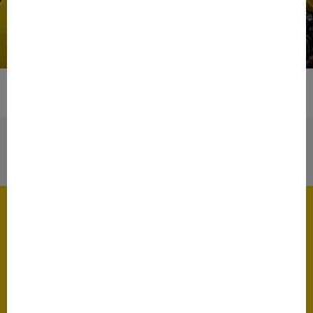
Autres événements
Tout afficher
En ligne
28
Mai
Causerie des Meneurs