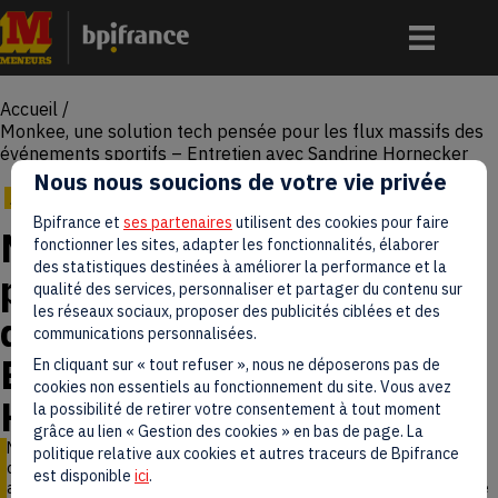
Accueil
/
Monkee, une solution tech pensée pour les flux massifs des
événements sportifs – Entretien avec Sandrine Hornecker
Nous nous soucions de votre vie privée
Actualités
23 décembre 2025
Bpifrance et
ses partenaires
utilisent des cookies pour faire
Monkee, une solution tech
fonctionner les sites, adapter les fonctionnalités, élaborer
des statistiques destinées à améliorer la performance et la
pensée pour les flux massifs
qualité des services, personnaliser et partager du contenu sur
les réseaux sociaux, proposer des publicités ciblées et des
des événements sportifs –
communications personnalisées.
Entretien avec Sandrine
En cliquant sur « tout refuser », nous ne déposerons pas de
cookies non essentiels au fonctionnement du site. Vous avez
Hornecker
la possibilité de retirer votre consentement à tout moment
grâce au lien « Gestion des cookies » en bas de page. La
Monkee fluidifie les achats lors des événements grâce à une solution
politique relative aux cookies et autres traceurs de Bpifrance
digitale sans friction : un QR code pour commander et payer, sans
est disponible
ici
.
application ni compte à créer. Sandrine Hornecker, Directrice Générale