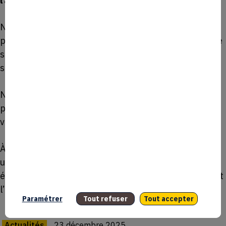
l’avenir ?
Notre priorité est de déployer Monkee là où la
problématique est la plus forte, en particulier dans le
sport, en accompagnant les clubs et organisateurs
sur la durée.
Nous travaillons en parallèle à renforcer nos outils
pour leur permettre de mieux piloter les flux, les
ventes et l’expérience spectateur.
À terme, notre ambition est simple : faire de Monkee
une solution de référence pour fluidifier la vente sur
événement, sans jamais perdre de vue la simplicité et
l’usage réel.
Paramétrer
Tout refuser
Tout accepter
Actualités
23 décembre 2025