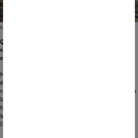
Sandrine Hornecker – Directrice général associé, Movidone
Q1. Quelle est la mission principale de Monkee et
comment l’entreprise se différencie des solutions
concurrentes ?
Monkee est née d’un constat très simple : dans les
événements sportifs ou culturels, les files d’attente
restent un frein majeur à l’expérience spectateur et à
la performance économique.
Notre mission est donc de fluidifier les achats dans
les environnements à forte affluence, sans alourdir
l’organisation existante.